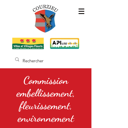
Commission
embellissement,
fleurissement,
environnement