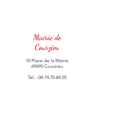
Mairie de
Courzieu
10 Place de la Mairie
69690 Courzieu
Tél. :
04.74.70.84.05
Contactez-nous !
Suivez-nous !
La région
Auvergne Rhône-Alpes
nous
soutient