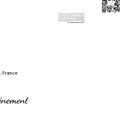
, France
vénement