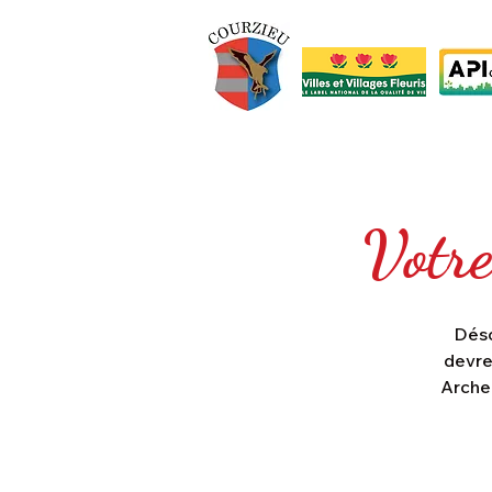
Votre
Déso
devre
Arche